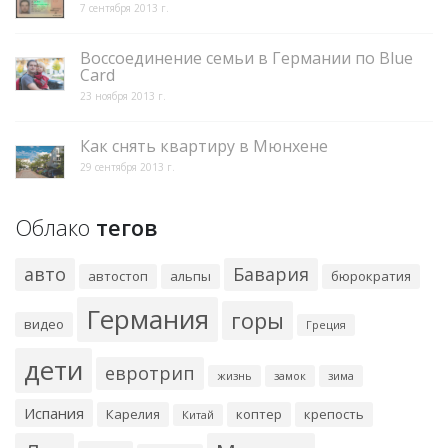
7 сентября 2013 г.
Воссоединение семьи в Германии по Blue
Card
23 ноября 2013 г.
Как снять квартиру в Мюнхене
29 сентября 2013 г.
Облако
тегов
авто
Бавария
автостоп
альпы
бюрократия
Германия
горы
видео
Греция
дети
евротрип
жизнь
замок
зима
Испания
Карелия
коптер
крепость
Китай