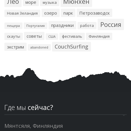
Лео
Мюнхен
море
музыка
озеро
парк
Петрозаводск
Новая Зеландия
Россия
праздники
работа
пещера
Португалия
советы
скауты
фестиваль
Финляндия
США
CouchSurfing
экстрим
abandoned
Где мы
сейчас?
Мянтсяля, Финляндия