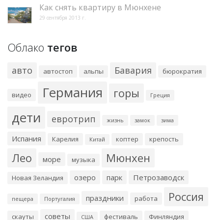
Как снять квартиру в Мюнхене
29 сентября 2013 г.
Облако
тегов
авто
Бавария
автостоп
альпы
бюрократия
Германия
горы
видео
Греция
дети
евротрип
жизнь
замок
зима
Испания
Карелия
коптер
крепость
Китай
Лео
Мюнхен
море
музыка
озеро
парк
Петрозаводск
Новая Зеландия
Россия
праздники
работа
пещера
Португалия
советы
скауты
фестиваль
Финляндия
США