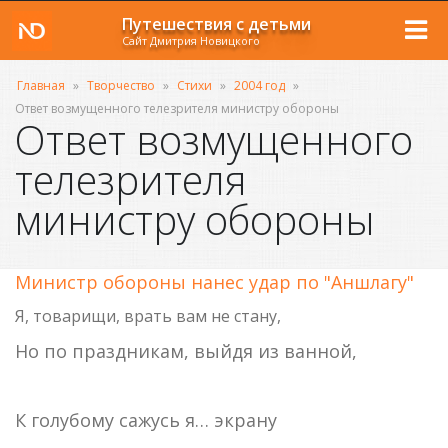
Путешествия с детьми
Сайт Дмитрия Новицкого
Главная
»
Творчество
»
Стихи
»
2004 год
»
Ответ возмущенного телезрителя министру обороны
Ответ возмущенного
телезрителя
министру обороны
Министр обороны нанес удар по "Аншлагу"
Я, товарищи, врать вам не стану,
Но по праздникам, выйдя из ванной,
К голубому сажусь я… экрану