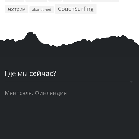
CouchSurfing
экстрим
abandoned
Где мы
сейчас?
Мянтсяля, Финляндия