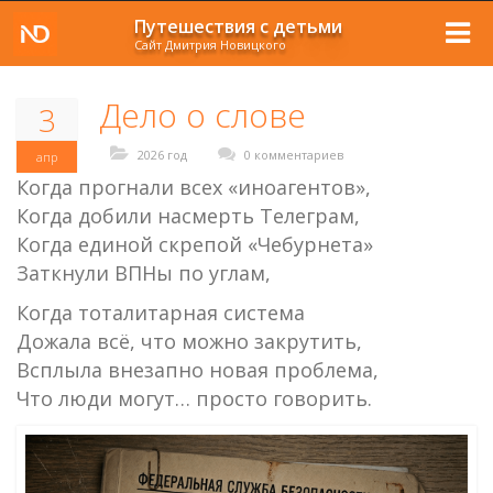
Путешествия с детьми
Сайт Дмитрия Новицкого
Дело о слове
3
2026 год
0 комментариев
апр
Когда прогнали всех «иноагентов»,
Когда добили насмерть Телеграм,
Когда единой скрепой «Чебурнета»
Заткнули ВПНы по углам,
Когда тоталитарная система
Дожала всё, что можно закрутить,
Всплыла внезапно новая проблема,
Что люди могут… просто говорить.