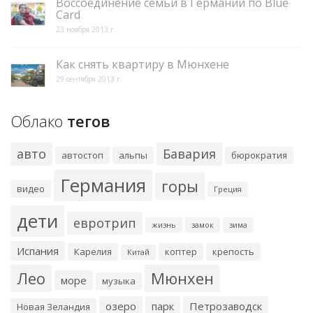
Воссоединение семьи в Германии по Blue
Card
23 ноября 2013 г.
Как снять квартиру в Мюнхене
29 сентября 2013 г.
Облако
тегов
авто
Бавария
автостоп
альпы
бюрократия
Германия
горы
видео
Греция
дети
евротрип
жизнь
замок
зима
Испания
Карелия
коптер
крепость
Китай
Лео
Мюнхен
море
музыка
озеро
парк
Петрозаводск
Новая Зеландия