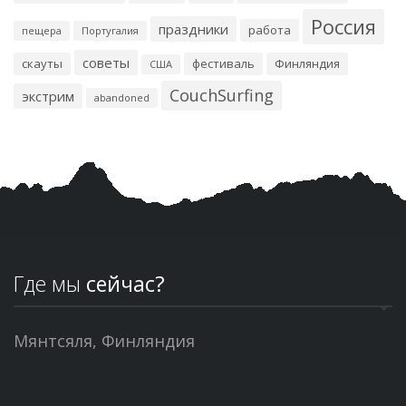
Россия
праздники
работа
пещера
Португалия
советы
скауты
фестиваль
Финляндия
США
CouchSurfing
экстрим
abandoned
Где мы
сейчас?
Мянтсяля, Финляндия