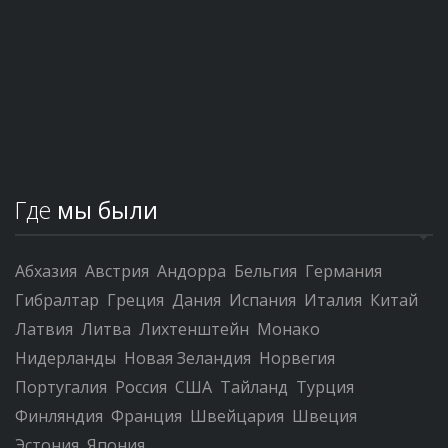
Где
мы были
Абхазия
Австрия
Андорра
Бельгия
Германия
Гибралтар
Греция
Дания
Испания
Италия
Китай
Латвия
Литва
Лихтенштейн
Монако
Нидерланды
Новая Зеландия
Норвегия
Португалия
Россия
США
Тайланд
Турция
Финляндия
Франция
Швейцария
Швеция
Эстония
Япония