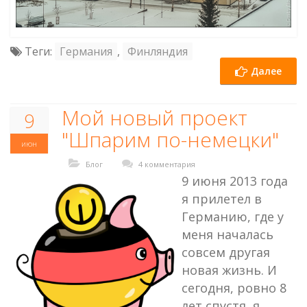
Теги:
Германия
,
Финляндия
Далее
Мой новый проект
9
"Шпарим по-немецки"
июн
Блог
4 комментария
9 июня 2013 года
я прилетел в
Германию, где у
меня началась
совсем другая
новая жизнь. И
сегодня, ровно 8
лет спустя, я