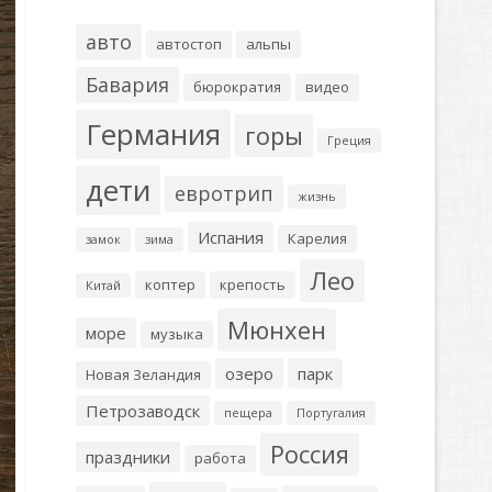
авто
автостоп
альпы
Бавария
бюрократия
видео
Германия
горы
Греция
дети
евротрип
жизнь
Испания
Карелия
замок
зима
Лео
коптер
крепость
Китай
Мюнхен
море
музыка
озеро
парк
Новая Зеландия
Петрозаводск
пещера
Португалия
Россия
праздники
работа