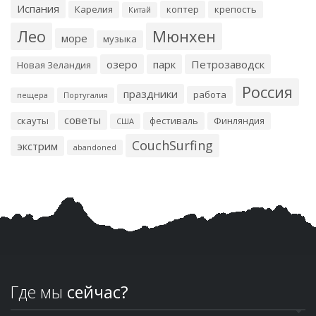
Испания
Карелия
коптер
крепость
Китай
Лео
Мюнхен
море
музыка
озеро
парк
Петрозаводск
Новая Зеландия
Россия
праздники
работа
пещера
Португалия
советы
скауты
фестиваль
Финляндия
США
CouchSurfing
экстрим
abandoned
Где мы
сейчас?