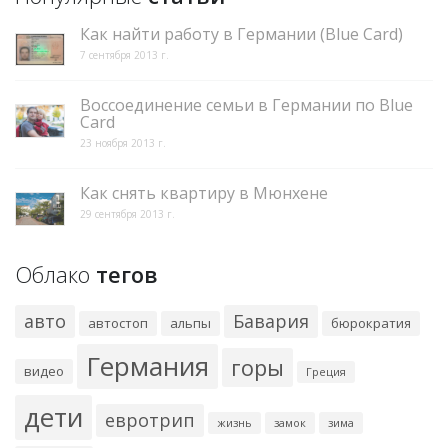
Как найти работу в Германии (Blue Card)
7 сентября 2013 г.
Воссоединение семьи в Германии по Blue
Card
23 ноября 2013 г.
Как снять квартиру в Мюнхене
29 сентября 2013 г.
Облако
тегов
авто
Бавария
автостоп
альпы
бюрократия
Германия
горы
видео
Греция
дети
евротрип
жизнь
замок
зима