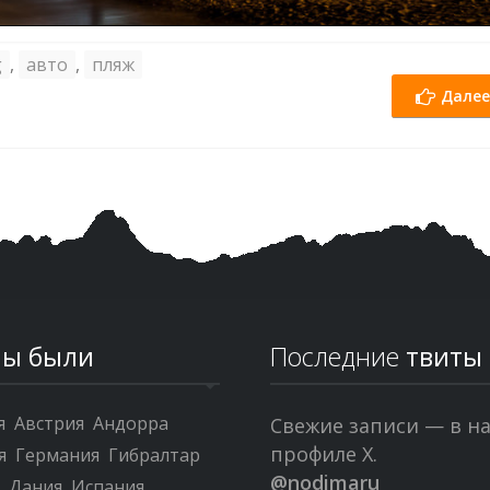
g
,
авто
,
пляж
Далее
ы были
Последние
твиты
я
Австрия
Андорра
Свежие записи — в н
профиле X.
я
Германия
Гибралтар
@nodimaru
я
Дания
Испания