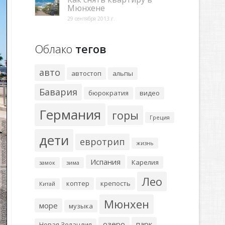
Мюнхене
29 сентября 2013 г.
Облако
тегов
авто
автостоп
альпы
Бавария
бюрократия
видео
Германия
горы
Греция
дети
евротрип
жизнь
Испания
Карелия
замок
зима
Лео
коптер
крепость
Китай
Мюнхен
море
музыка
озеро
парк
Новая Зеландия