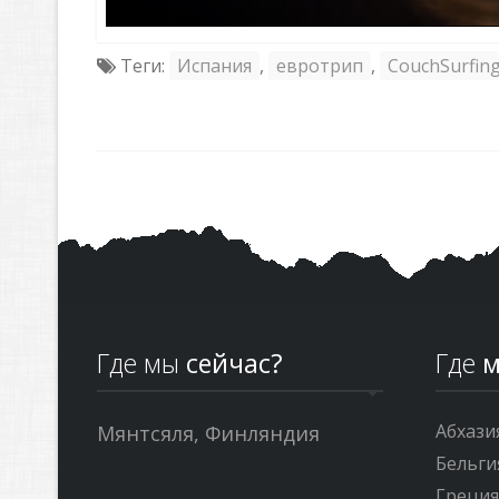
Теги:
Испания
,
евротрип
,
CouchSurfin
Где мы
сейчас?
Где
м
Абхази
Мянтсяля, Финляндия
Бельги
Греци