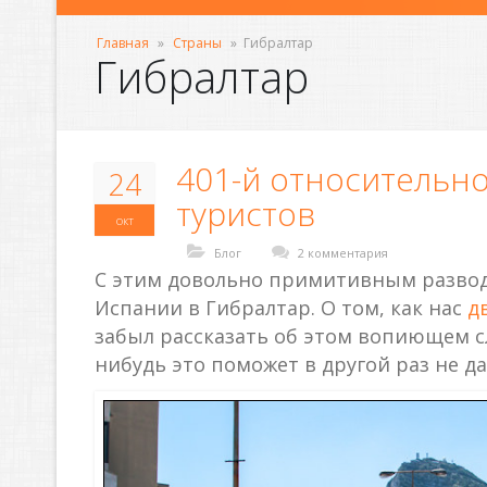
Главная
»
Страны
»
Гибралтар
Гибралтар
401-й относительно
24
туристов
окт
Блог
2 комментария
С этим довольно примитивным разводо
Испании в Гибралтар. О том, как нас
д
забыл рассказать об этом вопиющем с
нибудь это поможет в другой раз не д