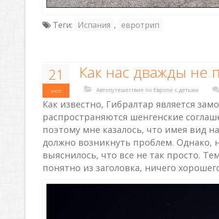
Теги:
Испания
,
евротрип
Как нас дважды не 
21
Автопутешествие по Европе с детьми
июл
Как известно, Гибралтар является зам
распространяются шенгенские соглаше
поэтому мне казалось, что имея вид н
должно возникнуть проблем. Однако, н
выяснилось, что все не так просто. Те
понятно из заголовка, ничего хорошего