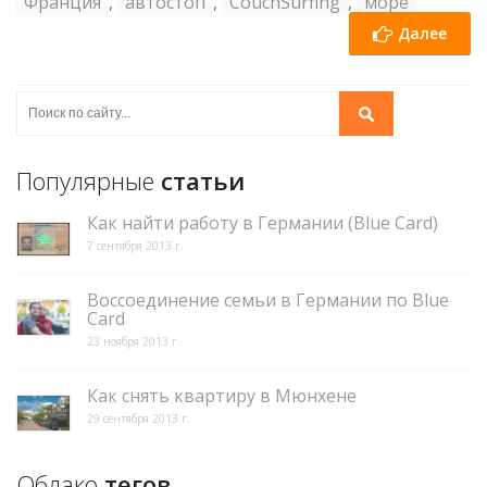
Франция
,
автостоп
,
CouchSurfing
,
море
Далее
Популярные
статьи
Как найти работу в Германии (Blue Card)
7 сентября 2013 г.
Воссоединение семьи в Германии по Blue
Card
23 ноября 2013 г.
Как снять квартиру в Мюнхене
29 сентября 2013 г.
Облако
тегов