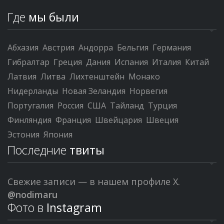
Где
мы были
Абхазия
Австрия
Андорра
Бельгия
Германия
Гибралтар
Греция
Дания
Испания
Италия
Китай
Латвия
Литва
Лихтенштейн
Монако
Нидерланды
Новая Зеландия
Норвегия
Португалия
Россия
США
Тайланд
Турция
Финляндия
Франция
Швейцария
Швеция
Эстония
Япония
Последние
твиты
Свежие записи — в нашем профиле X.
@nodimaru
Фото в
Instagram