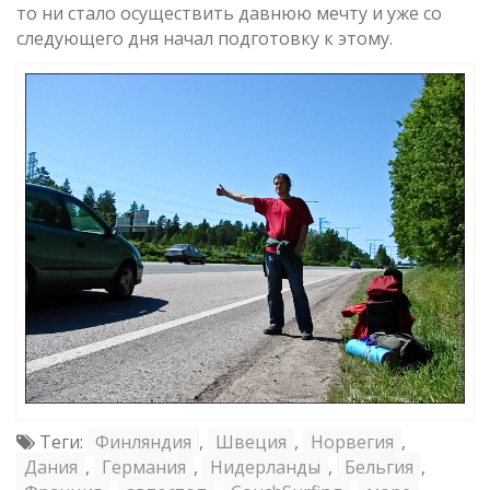
то ни стало осуществить давнюю мечту и уже со
следующего дня начал подготовку к этому.
Теги:
Финляндия
,
Швеция
,
Норвегия
,
Дания
,
Германия
,
Нидерланды
,
Бельгия
,