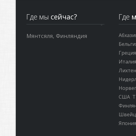
Где мы
сейчас?
Где
м
Абхази
Мянтсяля, Финляндия
Бельги
Греци
Итали
Лихте
Нидер
Норве
США
Т
Финля
Швейц
Япони