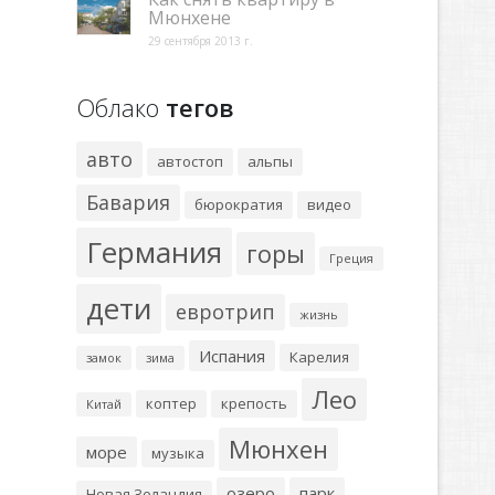
Мюнхене
29 сентября 2013 г.
Облако
тегов
авто
автостоп
альпы
Бавария
бюрократия
видео
Германия
горы
Греция
дети
евротрип
жизнь
Испания
Карелия
замок
зима
Лео
коптер
крепость
Китай
Мюнхен
море
музыка
озеро
парк
Новая Зеландия