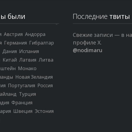
ы были
Последние
твиты
я
Австрия
Андорра
Свежие записи — в н
профиле X.
я
Германия
Гибралтар
@nodimaru
я
Дания
Испания
я
Китай
Латвия
Литва
нштейн
Монако
ланды
Новая Зеландия
гия
Португалия
Россия
айланд
Турция
ндия
Франция
ария
Швеция
Эстония
я