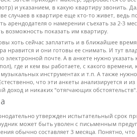
мотр) и указанием, в какую квартиру звонить. Да
е случаев в квартире еще кто-то живет, ведь 
 арендодателя о намерении съехать за 2-3 меся
ь возможность показать им квартиру.
овы хоть сейчас заплатить и в ближайшее время 
 нравится и они готовы ее снимать. И тут вла
 по электронной почте. А в анкете нужно указать
пол), где и кем вы работаете, с какого времени
 музыкальных инструментах и т.п. А также нужн
 Естественно, что эти анкеты анализируется и 
ый доход и никаких "отягчающих обстоятельств".
ва
конодательно утвержден испытательный срок при 
трудник может быть уволен с письменным предуп
ения обычно составляет 3 месяца. Понятно, что