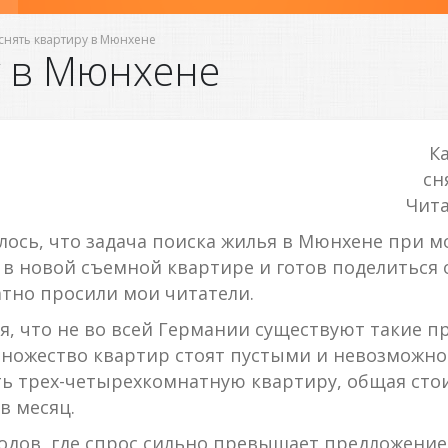
 снять квартиру в Мюнхене
у в Мюнхене
К
сн
Чита
алось, что задача поиска жилья в Мюнхене при 
 в новой съемной квартире и готов поделиться о
атно просили мои читатели.
ия, что не во всей Германии существуют такие п
множество квартир стоят пустыми и невозможн
ть трех-четырехкомнатную квартиру, общая ст
в месяц.
родов, где спрос сильно превышает предложение