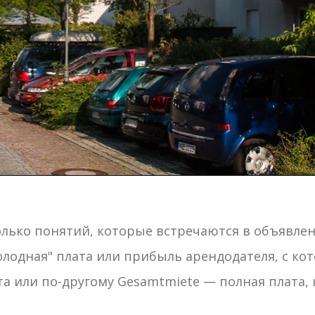
олько понятий, которые встречаются в объявлен
холодная" плата или прибыль арендодателя, с ко
та или по-другому Gesamtmiete — полная плата, 