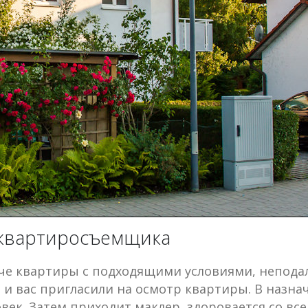
 квартиросъемщика
че квартиры с подходящими условиями, неподал
 и вас пригласили на осмотр квартиры. В назна
овек. Затем приходит маклер, здоровается со в