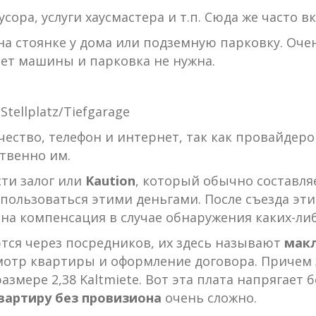
сора, услуги хаусмастера и т.п. Сюда же часто в
на стоянке у дома или подземную парковку. Оче
нет машины и парковка не нужна.
tellplatz/Tiefgarage
чество, телефон и интернет, так как провайдеро
твенно им.
сти залог или
Kaution
, который обычно составляет
 пользоваться этими деньгами. После съезда эт
ана компенсация в случае обнаружения каких-ли
тся через посредников, их здесь называют
мак
мотр квартиры и оформление договора. Причем 
азмере 2,38 Kaltmiete. Вот эта плата напрягает 
вартиру без провизиона
очень сложно.