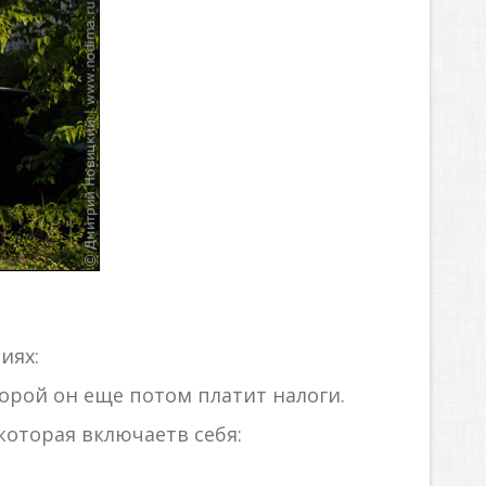
иях:
торой он еще потом платит налоги.
которая включаетв себя: