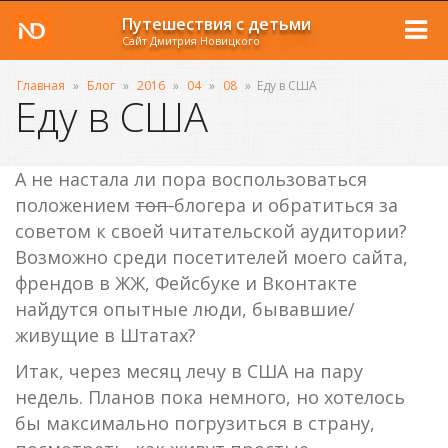
Путешествия с детьми
Сайт Дмитрия Новицкого
Главная
»
Блог
»
2016
»
04
»
08
»
Еду в США
Еду в США
А не настала ли пора воспользоваться
положением
топ-
блогера и обратиться за
советом к своей читательской аудитории?
Возможно среди посетителей моего сайта,
френдов в ЖЖ, Фейсбуке и Вконтакте
найдутся опытные люди, бывавшие/
живущие в Штатах?
Итак, через месяц лечу в США на пару
недель. Планов пока немного, но хотелось
бы максимально погрузиться в страну,