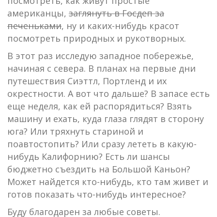
посмотреть, как живут простые
американцы,
заглянуть в Госдеп за
печеньками
, ну и каких-нибудь красот
посмотреть природных и рукотворных.
В этот раз исследую западное побережье,
начиная с севера. В планах на первые дни
путешествия Сиэттл, Портленд и их
окрестности. А вот что дальше? В запасе есть
еще неделя, как ей распорядиться? Взять
машину и ехать, куда глаза глядят в сторону
юга? Или тряхнуть стариной и
поавтостопить? Или сразу лететь в какую-
нибудь Калифорнию? Есть ли шансы
бюджетно съездить на Большой Каньон?
Может найдется кто-нибудь, кто там живет и
готов показать что-нибудь интересное?
Буду благодарен за любые советы.