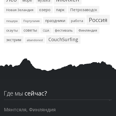
музыка
озеро
парк
Петрозаводск
Новая Зеландия
Россия
праздники
работа
пещера
Португалия
советы
скауты
фестиваль
Финляндия
США
CouchSurfing
экстрим
abandoned
Где мы
сейчас?
Мянтсяля, Финляндия