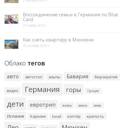
7 сентября 2013 г.
Воссоединение семьи в Германии по Blue
Card
23 ноября 2013 г.
Как снять квартиру в Мюнхене
29 сентября 2013 г.
Облако
тегов
авто
Бавария
автостоп
альпы
бюрократия
Германия
горы
видео
Греция
дети
евротрип
жизнь
замок
зима
Испания
Карелия
коптер
крепость
Китай
Лео
Мюнхен
море