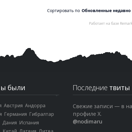
ы были
Последние
твиты
я
Австрия
Андорра
Свежие записи — в н
профиле X.
я
Германия
Гибралтар
@nodimaru
я
Дания
Испания
я
Китай
Латвия
Литва