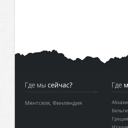
Где мы
сейчас?
Где
м
Абхази
Мянтсяля, Финляндия
Бельги
Греци
Итали