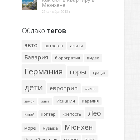
Мюнхене
29 сентября 2013 г.
Облако
тегов
авто
автостоп
альпы
Бавария
бюрократия
видео
Германия
горы
Греция
дети
евротрип
жизнь
Испания
Карелия
замок
зима
Лео
коптер
крепость
Китай
Мюнхен
море
музыка
озеро
парк
Новая Зеландия