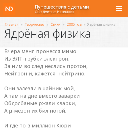
Путешествия с детьми
Сайт Дмитрия Новицкого
Главная
»
Творчество
»
Стихи
»
2005 год
»
Ядрёная физика
Ядрёная физика
Вчера меня пронесся мимо
Из ЭЛТ-трубки электрон.
За ним во след неслись протон,
Нейтрон и, кажется, нейтрино.
Они залезли в чайник мой,
А там на дне вместо заварки
Обдолбаные ржали кварки,
А µ-мезон их бил ногой.
И где-то в миллион Кюри