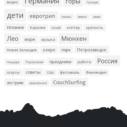
Германия
горы
видео
Греция
дети
евротрип
жизнь
замок
зима
Испания
Карелия
коптер
крепость
Китай
Лео
Мюнхен
море
музыка
озеро
парк
Петрозаводск
Новая Зеландия
Россия
праздники
работа
пещера
Португалия
советы
скауты
фестиваль
Финляндия
США
CouchSurfing
экстрим
abandoned