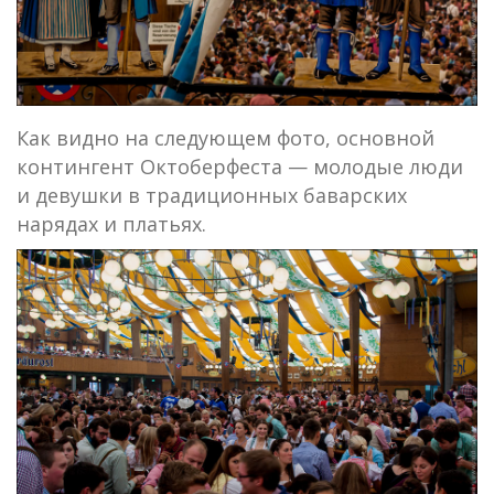
Как видно на следующем фото, основной
контингент Октоберфеста — молодые люди
и девушки в традиционных баварских
нарядах и платьях.