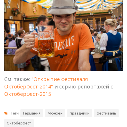
См. также:
"Открытие фестиваля
Октоберфест-2014"
и серию репортажей с
Октоберфест-2015
Теги:
Германия
Мюнхен
праздники
фестиваль
Октоберфест