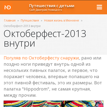
Путешествия с детьми
Сайт Дмитрия Новицкого
Главная
»
Путешествия
»
Новая жизнь в Мюнхене
»
Октоберфест-2013 внутри
Октоберфест-2013
внутри
Погуляв по Октоберфесту снаружи
, рано или
поздно ноги приведут внутрь одной из
нескольких пивных палаток, и первое, что
поражает человека, впервые попавшего на
этот пивной фестиваль, это их размеры. Вот
палатка "Hippodrom", не самая крупная,
между прочим.