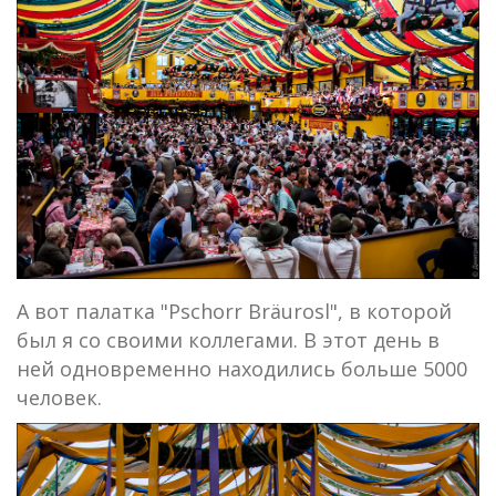
А вот палатка "Pschorr Bräurosl", в которой
был я со своими коллегами. В этот день в
ней одновременно находились больше 5000
человек.