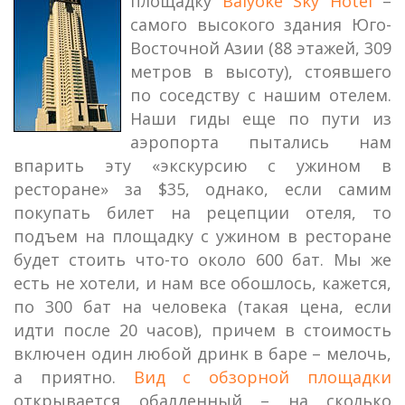
площадку
Baiyoke Sky Hotel
–
самого высокого здания Юго-
Восточной Азии (88 этажей, 309
метров в высоту), стоявшего
по соседству с нашим отелем.
Наши гиды еще по пути из
аэропорта пытались нам
впарить эту «экскурсию с ужином в
ресторане» за $35, однако, если самим
покупать билет на рецепции отеля, то
подъем на площадку с ужином в ресторане
будет стоить что-то около 600 бат. Мы же
есть не хотели, и нам все обошлось, кажется,
по 300 бат на человека (такая цена, если
идти после 20 часов), причем в стоимость
включен один любой дринк в баре – мелочь,
а приятно.
Вид с обзорной площадки
открывается обалденный – на сколько