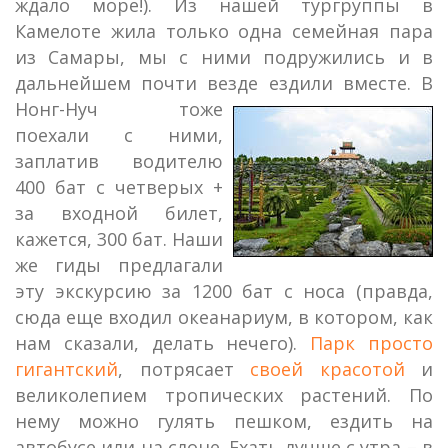
ждало море!). Из нашей тургруппы в
Камелоте жила только одна семейная пара
из Самары, мы с ними подружились и в
дальнейшем почти везде ездили вместе.
В
Нонг-Нуч тоже
поехали с ними,
заплатив водителю
400 бат с четверых +
за входной билет,
кажется, 300 бат. Наши
же гиды предлагали
эту экскурсию за 1200 бат с носа (правда,
сюда еще входил океанариум, в котором, как
нам сказали, делать нечего).
Парк просто
гигантский
, потрясает
своей красотой
и
великолепием тропических растений. По
нему можно гулять пешком, ездить на
автобусе или на слоне. Ехать лучше с утра – в