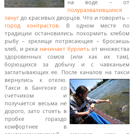
на воде – от
полуразвалившихся
лачуг
до красивых дворцов. Что и говорить –
город контрастов
. В одном месте по
традиции остановились покормить хлебом
рыбу – зрелище потрясающее – бросаешь
хлеб, и река
начинает бурлить
от множества
здоровенных сомов (или как их там),
борющихся за добычу и с чавканьем
заглатывающих ее. После каналов на такси
вернулись к отелю.
Такси в Бангкоке со
счетчиком и
получается весьма не
дорого, зато стоять в
пробке гораздо
комфортнее в