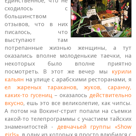
Единственное, что не
сходилось с
большинством
отзывов, что в них
писалось, что
выступают там
потрепанные жизнью женщины, а тут
оказались вполне молоденькие таечки, на
некоторых было вполне приятно
посмотреть. В этот же вечер мы
курили
кальян
на улице с арабскими ресторанами, я
ел жареных тараканов
,
жуков, саранчу,
каких-то гусениц
– оказалось
действительно
вкусно
, ешь это все великолепие, как чипсы.
А потом на Вокинг-стрит попали на съемки
какой-то телепрограммы с участием тайских
знаменитостей -
девчачьей группы «Show
girls»
, в одну из которых я просто влюбился с