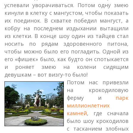
успевали уворачиваться. Потом одну змею
кинули в клетку с мангустом, чтобы показать
их поединок. В схватке победил мангуст, а
кобру на последнем издыхании вытащили
из клетки. В конце шоу один из тайцев стал
носить по рядам здоровенного питона,
чтобы можно было его погладить. Одной из
его «фишек» было, как будто он спотыкается
и роняет змею на колени сидящим
девушкам – вот визгу-то было!
Потом нас привезли
на крокодиловую
ферму и
парк
миллионлетних
камней
, где сначала
было шоу крокодилов
с тасканием злобных