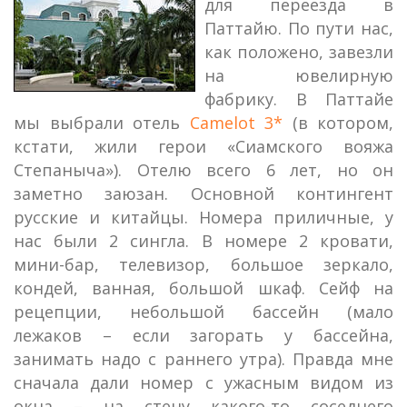
для переезда в
Паттайю. По пути нас,
как положено, завезли
на ювелирную
фабрику. В Паттайе
мы выбрали отель
Camelot 3*
(в котором,
кстати, жили герои «Сиамского вояжа
Степаныча»). Отелю всего 6 лет, но он
заметно заюзан. Основной контингент
русские и китайцы. Номера приличные, у
нас были 2 сингла. В номере 2 кровати,
мини-бар, телевизор, большое зеркало,
кондей, ванная, большой шкаф. Сейф на
рецепции, небольшой бассейн (мало
лежаков – если загорать у бассейна,
занимать надо с раннего утра). Правда мне
сначала дали номер с ужасным видом из
окна – на стену какого-то соседнего