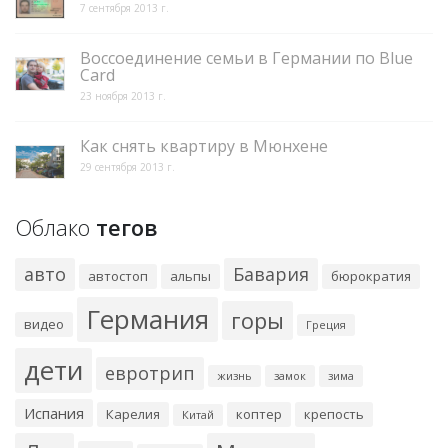
7 сентября 2013 г.
Воссоединение семьи в Германии по Blue
Card
23 ноября 2013 г.
Как снять квартиру в Мюнхене
29 сентября 2013 г.
Облако
тегов
авто
Бавария
автостоп
альпы
бюрократия
Германия
горы
видео
Греция
дети
евротрип
жизнь
замок
зима
Испания
Карелия
коптер
крепость
Китай