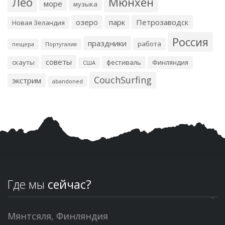
Лео
Мюнхен
море
музыка
озеро
парк
Петрозаводск
Новая Зеландия
Россия
праздники
работа
пещера
Португалия
советы
скауты
фестиваль
Финляндия
США
CouchSurfing
экстрим
abandoned
Где мы
сейчас?
Мянтсяля, Финляндия