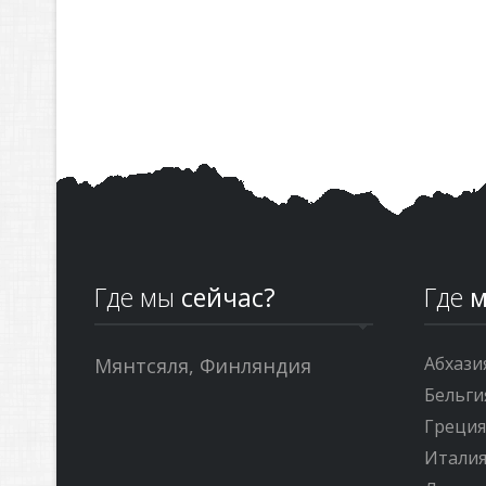
Где мы
сейчас?
Где
м
Абхази
Мянтсяля, Финляндия
Бельги
Греци
Итали