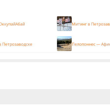
 ОккупайАбай
Митинг в Петрозаво
в Петрозаводске
Пелопоннес — Афи