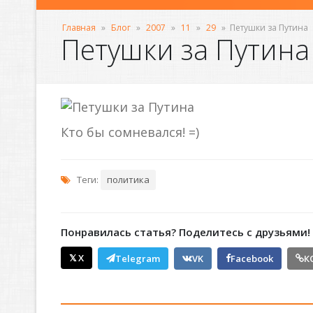
Главная
»
Блог
»
2007
»
11
»
29
»
Петушки за Путина
Петушки за Путина
Кто бы сомневался! =)
Теги:
политика
Понравилась статья? Поделитесь с друзьями!
𝕏 X
Telegram
VK
Facebook
К