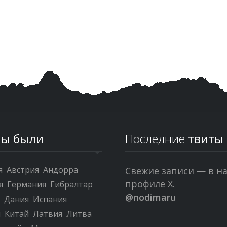
ы были
Последние
твиты
я
Австрия
Андорра
Свежие записи — в н
профиле X.
я
Германия
Гибралтар
@nodimaru
я
Дания
Испания
я
Китай
Латвия
Литва