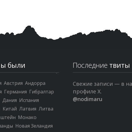
ы были
Последние
твиты
я
Австрия
Андорра
Свежие записи — в н
профиле X.
я
Германия
Гибралтар
@nodimaru
я
Дания
Испания
я
Китай
Латвия
Литва
нштейн
Монако
ланды
Новая Зеландия