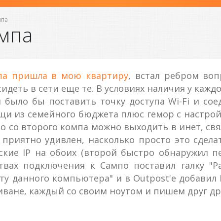
мпа
ампа
па пришла в мою квартиру
, встал ребром воп
деть в сети еще те. В условиях наличия у каждо
было бы поставить точку доступа Wi-Fi и сое
ыщи из семейного бюджета плюс гемор с настро
то со второго компа можно выходить в инет, свя
приятно удивлен, насколько просто это сделат
кие IP на обоих (второй быстро обнаружил п
ствах подключения к Сампо поставил галку "Р
у данного компьютера" и в Outpost'e добавил I
иване, каждый со своим ноутом и пишем друг друг