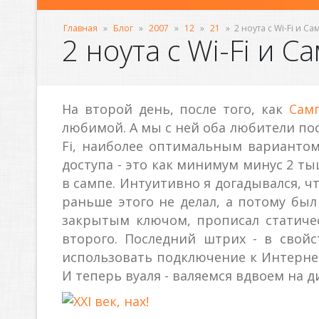
Главная
»
Блог
»
2007
»
12
»
21
»
2 ноута с Wi-Fi и Са
2 ноута с Wi-Fi и С
На второй день, после того, как
Сам
любимой. А мы с ней оба любители поси
Fi, наиболее оптимальным вариантом 
доступа - это как минимум минус 2 т
в сампе. Интуитивно я догадывался, ч
раньше этого не делал, а потому был 
закрытым ключом, прописал статичес
второго. Последний штрих - в свой
использовать подключение к Интернет
И теперь вуаля - валяемся вдвоем на д