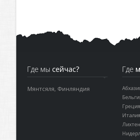
Где мы
сейчас?
Где
м
Абхази
Мянтсяля, Финляндия
Бельги
Греци
Итали
Лихте
Нидер