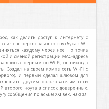
рос, как делить доступ к Интернету с
го из нас персонального ноутбука с Wi-
диняться каждому через нее. Но точка
йкой и сменой регистрации MAC-адреса
завшись с первым по Wi-Fi, но никогда
ь. Создал на своем компе сеть Wi-Fi c
ервого), и первый сделал шлюзом для
азрешить другим пользователям сети
P второго ноута в список доверенных.
у сообщения по аське! XXI век, нах! :D