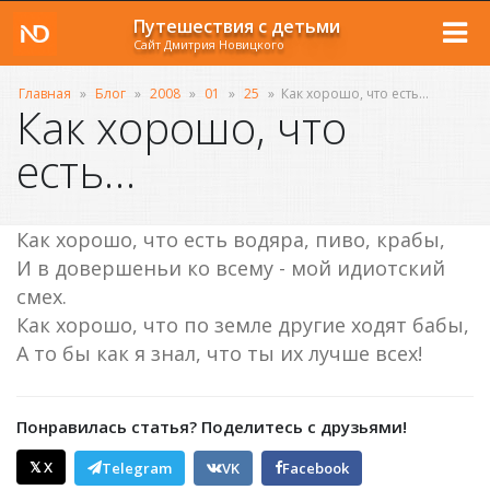
Путешествия с детьми
Сайт Дмитрия Новицкого
Главная
»
Блог
»
2008
»
01
»
25
»
Как хорошо, что есть…
Как хорошо, что
есть…
Как хорошо, что есть водяра, пиво, крабы,
И в довершеньи ко всему - мой идиотский
смех.
Как хорошо, что по земле другие ходят бабы,
А то бы как я знал, что ты их лучше всех!
Понравилась статья? Поделитесь с друзьями!
𝕏 X
Telegram
VK
Facebook