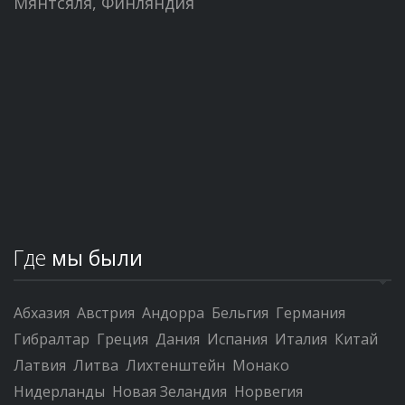
Мянтсяля, Финляндия
Где
мы были
Абхазия
Австрия
Андорра
Бельгия
Германия
Гибралтар
Греция
Дания
Испания
Италия
Китай
Латвия
Литва
Лихтенштейн
Монако
Нидерланды
Новая Зеландия
Норвегия