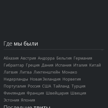
Где
мы были
Абхазия
Австрия
Андорра
Бельгия
Германия
Гибралтар
Греция
Дания
Испания
Италия
Китай
Латвия
Литва
Лихтенштейн
Монако
Нидерланды
Новая Зеландия
Норвегия
Португалия
Россия
США
Тайланд
Турция
Финляндия
Франция
Швейцария
Швеция
Эстония
Япония
Последние
твиты