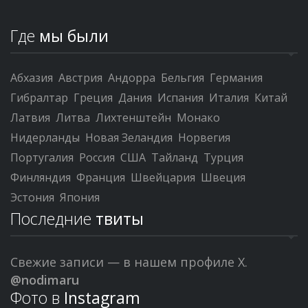
Где
мы были
Абхазия
Австрия
Андорра
Бельгия
Германия
Гибралтар
Греция
Дания
Испания
Италия
Китай
Латвия
Литва
Лихтенштейн
Монако
Нидерланды
Новая Зеландия
Норвегия
Португалия
Россия
США
Тайланд
Турция
Финляндия
Франция
Швейцария
Швеция
Эстония
Япония
Последние
твиты
Свежие записи — в нашем профиле X.
@nodimaru
Фото в
Instagram