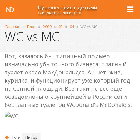
Путешествия с детьми
Сайт Дмитрия Новицкого
Главная
»
Блог
»
2009
»
03
»
04
»
WC vs MC
WC vs MC
Вот, казалось бы, типичный пример
изначально убыточного бизнеса: платный
туалет около МакДональдса. Ан нет, жив,
курилка, и функционирует уже который год
на Сенной площади. Все-таки не все еще
осведомлены о крупнейшей в России сети
бесплатных туалетов
WcDonald's
McDonald's.
Теги:
Питер