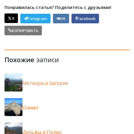
Понравилась статья? Поделитесь с друзьями!
𝕏 X
Telegram
VK
Facebook
КОПИРОВАТЬ
Похожие
записи
Метеора и Загория
Олимп
Дельфы и Пелио