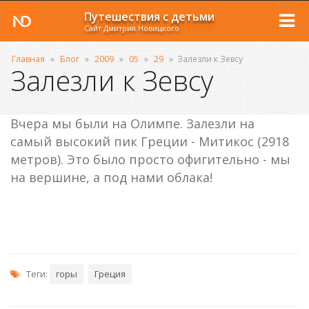
Путешествия с детьми
Сайт Дмитрия Новицкого
Главная
»
Блог
»
2009
»
05
»
29
»
Залезли к Зевсу
Залезли к Зевсу
Вчера мы были на Олимпе. Залезли на
самый высокий пик Греции - Митикос (2918
метров). Это было просто офигительно - мы
на вершине, а под нами облака!
Теги:
горы
Греция