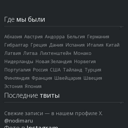
Где
мы были
Абхазия
Австрия
Андорра
Бельгия
Германия
Гибралтар
Греция
Дания
Испания
Италия
Китай
Латвия
Литва
Лихтенштейн
Монако
Нидерланды
Новая Зеландия
Норвегия
Португалия
Россия
США
Тайланд
Турция
Финляндия
Франция
Швейцария
Швеция
Эстония
Япония
Последние
твиты
Свежие записи — в нашем профиле X.
@nodimaru
Фото в
Instagram