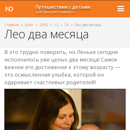
Путешествия с детьми
Сайт Дмитрия Новицкого
Главная
»
Блог
»
2010
»
12
»
29
»
Лео два месяца
Лео два месяца
В это трудно поверить, но Лёньке сегодня
исполнилось уже целых два месяца! Самое
важное его достижение к этому возрасту —
это осмысленная улыбка, которой он
одаривает счастливых родителей!