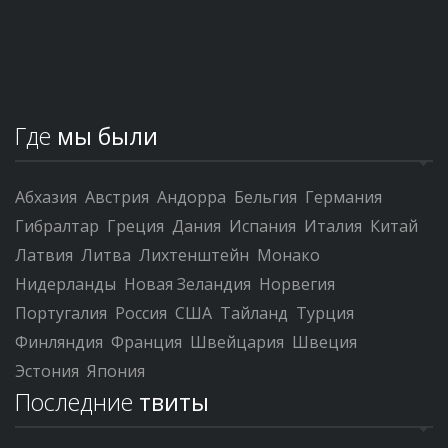
Где
мы были
Абхазия
Австрия
Андорра
Бельгия
Германия
Гибралтар
Греция
Дания
Испания
Италия
Китай
Латвия
Литва
Лихтенштейн
Монако
Нидерланды
Новая Зеландия
Норвегия
Португалия
Россия
США
Тайланд
Турция
Финляндия
Франция
Швейцария
Швеция
Эстония
Япония
Последние
твиты