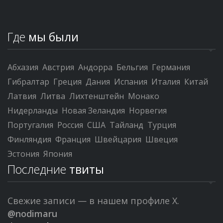
Где
мы были
Абхазия
Австрия
Андорра
Бельгия
Германия
Гибралтар
Греция
Дания
Испания
Италия
Китай
Латвия
Литва
Лихтенштейн
Монако
Нидерланды
Новая Зеландия
Норвегия
Португалия
Россия
США
Тайланд
Турция
Финляндия
Франция
Швейцария
Швеция
Эстония
Япония
Последние
твиты
Свежие записи — в нашем профиле X.
@nodimaru