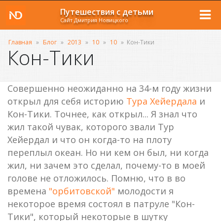
Путешествия с детьми
Сайт Дмитрия Новицкого
Главная
»
Блог
»
2013
»
10
»
10
»
Кон-Тики
Кон-Тики
Совершенно неожиданно на 34-м году жизни
открыл для себя историю
Тура Хейердала
и
Кон-Тики. Точнее, как открыл... Я знал что
жил такой чувак, которого звали Тур
Хейердал и что он когда-то на плоту
переплыл океан. Но ни кем он был, ни когда
жил, ни зачем это сделал, почему-то в моей
голове не отложилось. Помню, что в во
времена
"орбитовской"
молодости я
некоторое время состоял в патруле "Кон-
Тики", который некоторые в шутку