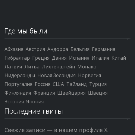
Где
мы были
Абхазия
Австрия
Андорра
Бельгия
Германия
Гибралтар
Греция
Дания
Испания
Италия
Китай
Латвия
Литва
Лихтенштейн
Монако
Нидерланды
Новая Зеландия
Норвегия
Португалия
Россия
США
Тайланд
Турция
Финляндия
Франция
Швейцария
Швеция
Эстония
Япония
Последние
твиты
Свежие записи — в нашем профиле X.