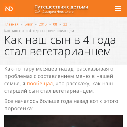
Путешествия с детьми
Сайт Дмитрия Новицкого
Главная
»
Блог
»
2015
»
08
»
22
»
Как наш сын в 4 года стал вегетарианцем
Как наш сын в 4 года
стал вегетарианцем
Как-то пару месяцев назад, рассказывая о
проблемах с составлением меню в нашей
семье, я
пообещал
, что расскажу, как наш
старший сын стал вегетарианцем.
Все началось больше года назад вот с этого
поросенка: