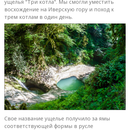
ущелья "Три котла". Мы смогли уместить
восхождение на Иверскую гору и поход к
трем котлам в один день.
Свое название ущелье получило за ямы
соответствующей формы в русле