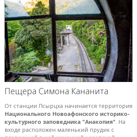
Пещера Симона Кананита
От станции Псырцха начинается территория
Национального Новоафонского историко-
культурного заповедника "Анакопия"
. На
входе расположен маленький прудик с