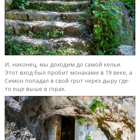
И, наконец, мы доходим до самой кельи.
Этот вход был пробит монахами в 19 веке, а
Симон попадал в свой грот через дыру где-
то еще выше в горах.