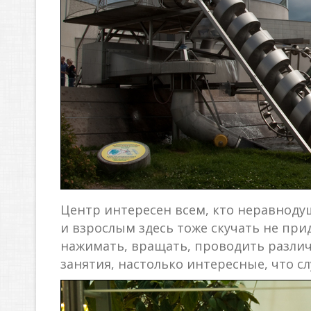
Центр интересен всем, кто неравнодуш
и взрослым здесь тоже скучать не прид
нажимать, вращать, проводить разли
занятия, настолько интересные, что с