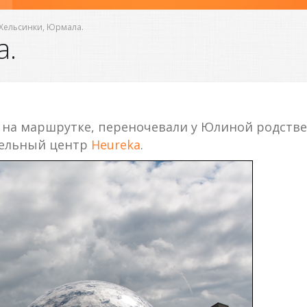
Хельсинки, Юрмала.
а.
ь на маршрутке, переночевали у Юлиной родст
тельный центр
Heureka
.