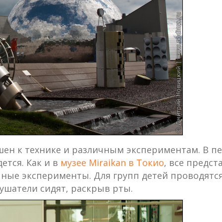
ен к технике и различным экспериментам. В пер
ется. Как и в
музее Miraikan в Токио
, все предс
чные эксперименты. Для групп детей проводятс
лушатели сидят, раскрыв рты.