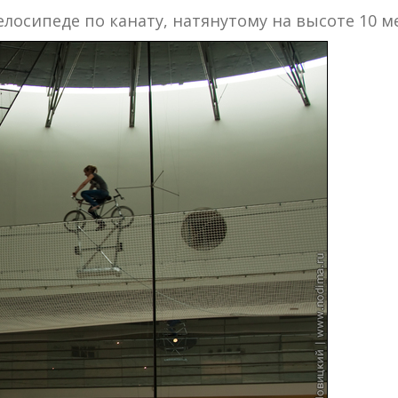
лосипеде по канату, натянутому на высоте 10 м