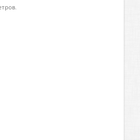
етров.