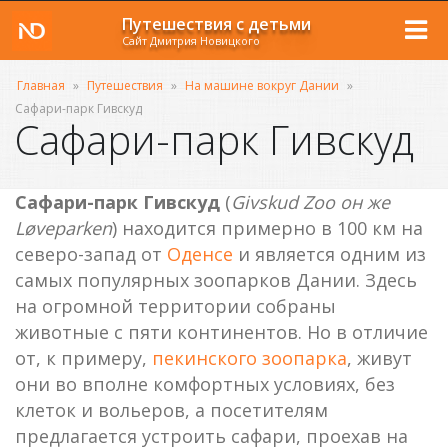
Путешествия с детьми
Сайт Дмитрия Новицкого
Главная
»
Путешествия
»
На машине вокруг Дании
»
Сафари-парк Гивскуд
Сафари-парк Гивскуд
Сафари-парк Гивскуд
(
Givskud Zoo
он же
Løveparken
) находится примерно в 100 км на
северо-запад от
Оденсе
и является одним из
самых популярных зоопарков Дании. Здесь
на огромной территории собраны
животные с пяти континентов. Но в отличие
от, к примеру,
пекинского зоопарка
, живут
они во вполне комфортных условиях, без
клеток и вольеров, а посетителям
предлагается устроить сафари, проехав на