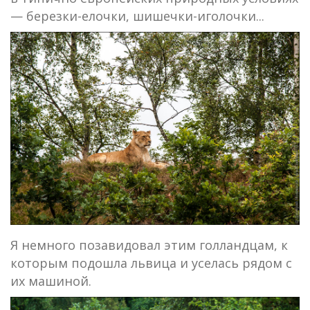
— березки-елочки, шишечки-иголочки...
Я немного позавидовал этим голландцам, к
которым подошла львица и уселась рядом с
их машиной.