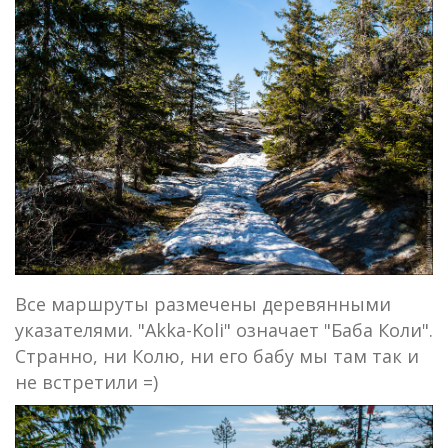
Все маршруты размечены деревянными
указателями. "Akka-Koli" означает "Баба Коли".
Странно, ни Колю, ни его бабу мы там так и
не встретили =)