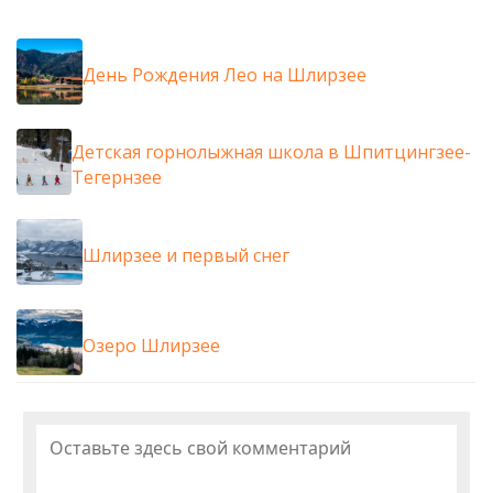
День Рождения Лео на Шлирзее
Детская горнолыжная школа в Шпитцингзее-
Тегернзее
Шлирзее и первый снег
Озеро Шлирзее