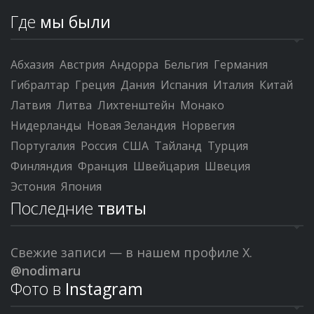
Где
мы были
Абхазия
Австрия
Андорра
Бельгия
Германия
Гибралтар
Греция
Дания
Испания
Италия
Китай
Латвия
Литва
Лихтенштейн
Монако
Нидерланды
Новая Зеландия
Норвегия
Португалия
Россия
США
Тайланд
Турция
Финляндия
Франция
Швейцария
Швеция
Эстония
Япония
Последние
твиты
Свежие записи — в нашем профиле X.
@nodimaru
Фото в
Instagram