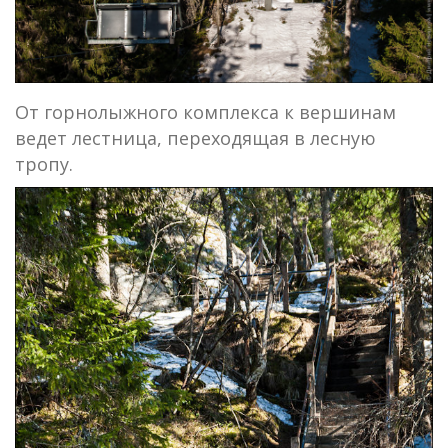
От горнолыжного комплекса к вершинам
ведет лестница, переходящая в лесную
тропу.