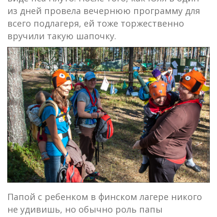
из дней провела вечернюю программу для
всего подлагеря, ей тоже торжественно
вручили такую шапочку.
Папой с ребенком в финском лагере никого
не удивишь, но обычно роль папы