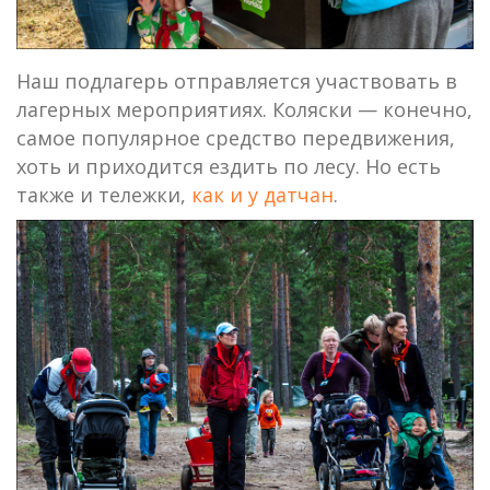
Наш подлагерь отправляется участвовать в
лагерных мероприятиях. Коляски — конечно,
самое популярное средство передвижения,
хоть и приходится ездить по лесу. Но есть
также и тележки,
как и у датчан
.