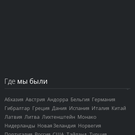
Где
мы были
Абхазия
Австрия
Андорра
Бельгия
Германия
Гибралтар
Греция
Дания
Испания
Италия
Китай
Латвия
Литва
Лихтенштейн
Монако
Нидерланды
Новая Зеландия
Норвегия
Португалия
Россия
США
Тайланд
Турция