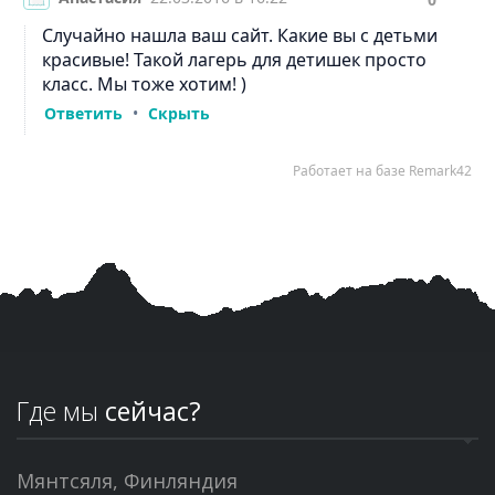
Где мы
сейчас?
Мянтсяля, Финляндия