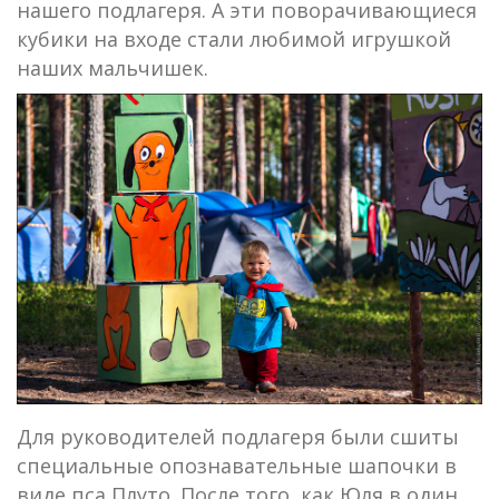
нашего подлагеря. А эти поворачивающиеся
кубики на входе стали любимой игрушкой
наших мальчишек.
Для руководителей подлагеря были сшиты
специальные опознавательные шапочки в
виде пса Плуто. После того, как Юля в один