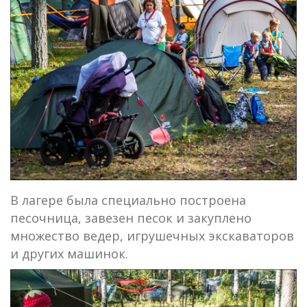
В лагере была специально построена
песочница, завезен песок и закуплено
множество ведер, игрушечных экскаваторов
и других машинок.