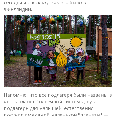
сегодня я расскажу, как это было в
Финляндии.
Напомню, что все подлагеря были названы в
честь планет Солнечной системы, ну и
подлагерь для малышей, естественно
получил имя самой маленькой "планеты" —