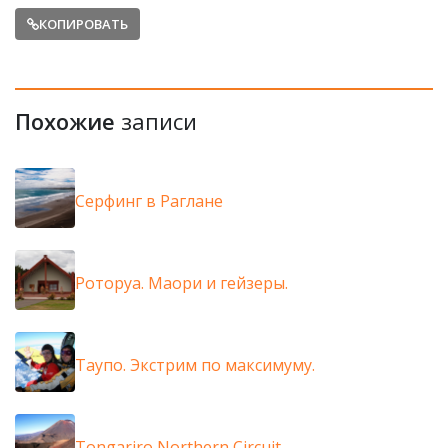
КОПИРОВАТЬ
Похожие
записи
Серфинг в Раглане
Роторуа. Маори и гейзеры.
Таупо. Экстрим по максимуму.
Tongariro Northern Circuit