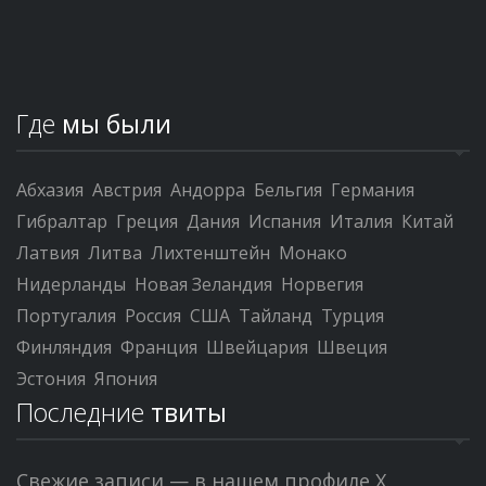
Где
мы были
Абхазия
Австрия
Андорра
Бельгия
Германия
Гибралтар
Греция
Дания
Испания
Италия
Китай
Латвия
Литва
Лихтенштейн
Монако
Нидерланды
Новая Зеландия
Норвегия
Португалия
Россия
США
Тайланд
Турция
Финляндия
Франция
Швейцария
Швеция
Эстония
Япония
Последние
твиты
Свежие записи — в нашем профиле X.