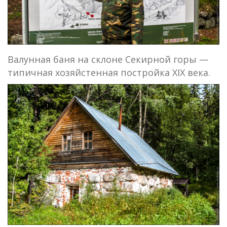
Валунная баня на склоне Секирной горы —
типичная хозяйстенная постройка XIX века.