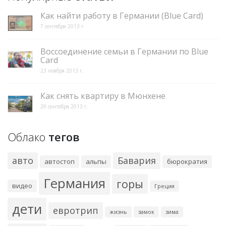
Как найти работу в Германии (Blue Card)
7 сентября 2013 г.
Воссоединение семьи в Германии по Blue
Card
23 ноября 2013 г.
Как снять квартиру в Мюнхене
29 сентября 2013 г.
Облако
тегов
авто
Бавария
автостоп
альпы
бюрократия
Германия
горы
видео
Греция
дети
евротрип
жизнь
замок
зима