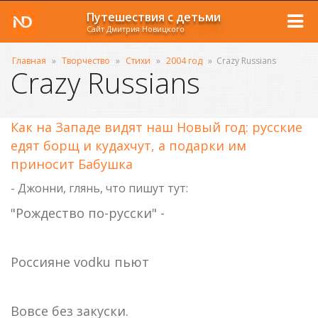
Путешествия с детьми
Сайт Дмитрия Новицкого
Главная
»
Творчество
»
Стихи
»
2004 год
»
Crazy Russians
Crazy Russians
Как на Западе видят наш Новый год: русские
едят борщ и кудахчут, а подарки им
приносит Бабушка
- Джонни, глянь, что пишут тут:
"Рождество по-русски" -
Россияне vodku пьют
Вовсе без закуски.