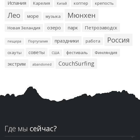
Испания
Карелия
коптер
крепость
Китай
Лео
Мюнхен
море
музыка
озеро
парк
Петрозаводск
Новая Зеландия
Россия
праздники
работа
пещера
Португалия
советы
скауты
фестиваль
Финляндия
США
CouchSurfing
экстрим
abandoned
Где мы
сейчас?