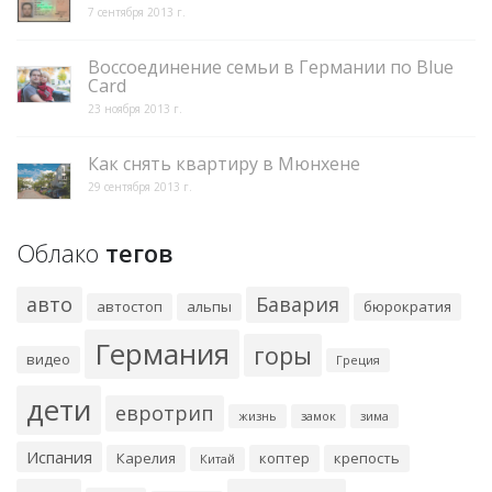
7 сентября 2013 г.
Воссоединение семьи в Германии по Blue
Card
23 ноября 2013 г.
Как снять квартиру в Мюнхене
29 сентября 2013 г.
Облако
тегов
авто
Бавария
автостоп
альпы
бюрократия
Германия
горы
видео
Греция
дети
евротрип
жизнь
замок
зима
Испания
Карелия
коптер
крепость
Китай