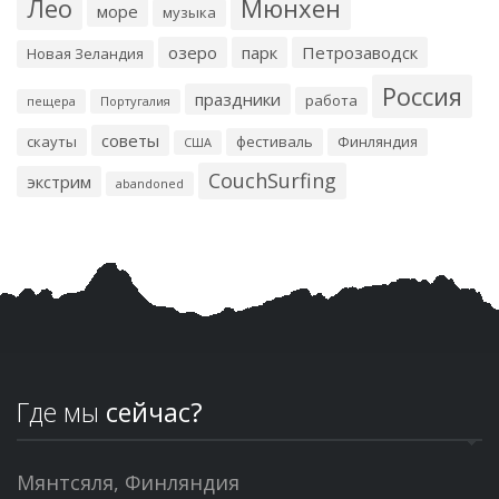
Лео
Мюнхен
море
музыка
озеро
парк
Петрозаводск
Новая Зеландия
Россия
праздники
работа
пещера
Португалия
советы
скауты
фестиваль
Финляндия
США
CouchSurfing
экстрим
abandoned
Где мы
сейчас?
Мянтсяля, Финляндия