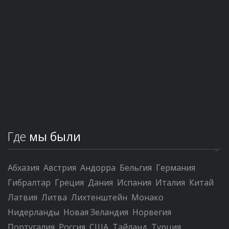
Где
мы были
Абхазия
Австрия
Андорра
Бельгия
Германия
Гибралтар
Греция
Дания
Испания
Италия
Китай
Латвия
Литва
Лихтенштейн
Монако
Нидерланды
Новая Зеландия
Норвегия
Португалия
Россия
США
Тайланд
Турция