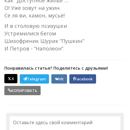
Как “Доступное жилье”…
О! Уже зовут на ужин.
Се ля ви, камон, мусьё!
И в столовую психушки
Устремилися бегом
Шизофреник Шурик “Пушкин”
И Петров - “Наполеон”.
Понравилась статья? Поделитесь с друзьями!
𝕏 X
Telegram
VK
Facebook
КОПИРОВАТЬ