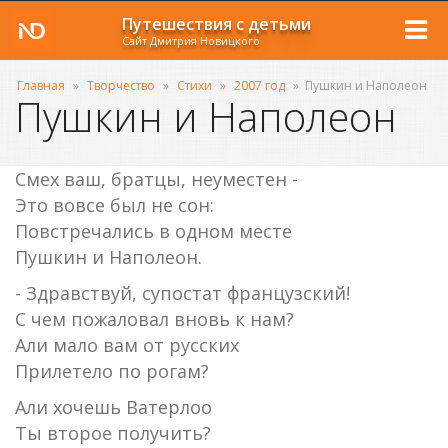
Путешествия с детьми
Сайт Дмитрия Новицкого
Главная
»
Творчество
»
Стихи
»
2007 год
»
Пушкин и Наполеон
Пушкин и Наполеон
Смех ваш, братцы, неуместен -
Это вовсе был не сон:
Повстречались в одном месте
Пушкин и Наполеон.
- Здравствуй, супостат французский!
С чем пожаловал вновь к нам?
Али мало вам от русских
Прилетело по рогам?
Али хочешь Ватерлоо
Ты второе получить?