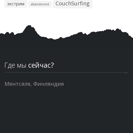
CouchSurfing
экстрим
abandoned
Где мы
сейчас?
Мянтсяля, Финляндия