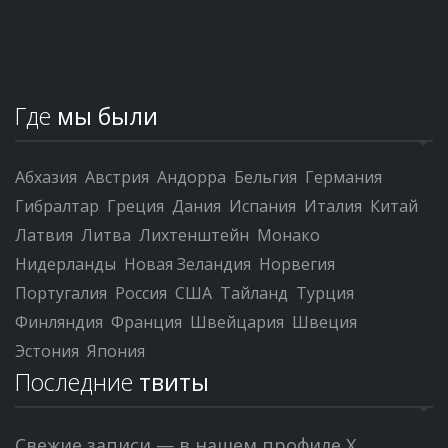
Где
мы были
Абхазия
Австрия
Андорра
Бельгия
Германия
Гибралтар
Греция
Дания
Испания
Италия
Китай
Латвия
Литва
Лихтенштейн
Монако
Нидерланды
Новая Зеландия
Норвегия
Португалия
Россия
США
Тайланд
Турция
Финляндия
Франция
Швейцария
Швеция
Эстония
Япония
Последние
твиты
Свежие записи — в нашем профиле X.