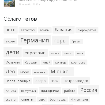
29 сентября 2013 г.
Облако
тегов
авто
Бавария
автостоп
альпы
бюрократия
Германия
горы
видео
Греция
дети
евротрип
жизнь
замок
зима
Испания
Карелия
коптер
крепость
Китай
Лео
Мюнхен
море
музыка
озеро
парк
Петрозаводск
Новая Зеландия
Россия
праздники
работа
пещера
Португалия
советы
скауты
фестиваль
Финляндия
США