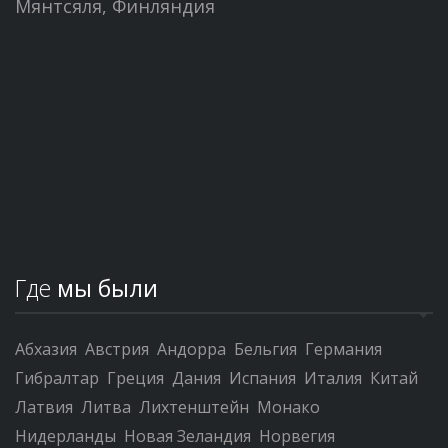
Мянтсяля, Финляндия
Где
мы были
Абхазия
Австрия
Андорра
Бельгия
Германия
Гибралтар
Греция
Дания
Испания
Италия
Китай
Латвия
Литва
Лихтенштейн
Монако
Нидерланды
Новая Зеландия
Норвегия