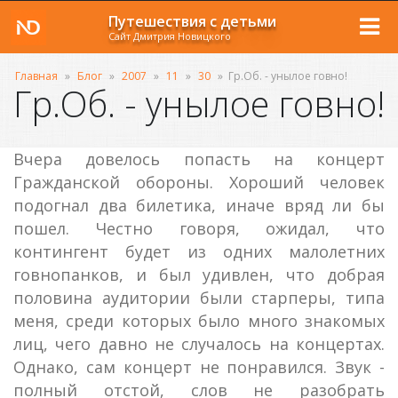
Путешествия с детьми
Сайт Дмитрия Новицкого
Главная
»
Блог
»
2007
»
11
»
30
»
Гр.Об. - унылое говно!
Гр.Об. - унылое говно!
Вчера довелось попасть на концерт
Гражданской обороны. Хороший человек
подогнал два билетика, иначе вряд ли бы
пошел. Честно говоря, ожидал, что
контингент будет из одних малолетних
говнопанков, и был удивлен, что добрая
половина аудитории были старперы, типа
меня, среди которых было много знакомых
лиц, чего давно не случалось на концертах.
Однако, сам концерт не понравился. Звук -
полный отстой, слов не разобрать