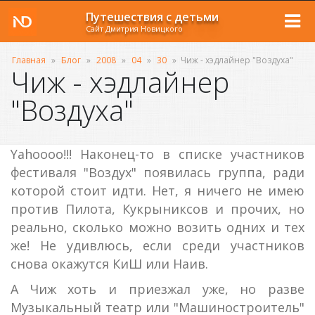
Путешествия с детьми
Сайт Дмитрия Новицкого
Главная
»
Блог
»
2008
»
04
»
30
»
Чиж - хэдлайнер "Воздуха"
Чиж - хэдлайнер
"Воздуха"
Yahoooo!!! Наконец-то в списке участников
фестиваля "Воздух" появилась группа, ради
которой стоит идти. Нет, я ничего не имею
против Пилота, Кукрыниксов и прочих, но
реально, сколько можно возить одних и тех
же! Не удивлюсь, если среди участников
снова окажутся КиШ или Наив.
А Чиж хоть и приезжал уже, но разве
Музыкальный театр или "Машиностроитель"