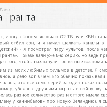
 Гранта
а Гранта
ак, иногда фоном включаю О2-ТВ ну и КВН стара
рый отбил сон, и я начал щелкать каналы в 
етский» - я посмотрел пару мультов, после че
Гранта». Показывали уже 6-ю серию, но ведь пре
для того, чтобы нахлынули трепетные воспомина
им из моих любимых фильмов в детстве. Я смот
вное, а дело вот в чем. Его обычно показывали
лучалось, что все семь серий за один показ пос
ример, убежав с друзьями играть в войнушку н
елась разное количество раз и оттого имела с
плену у каннибалов» про Новую Зеландию), я с