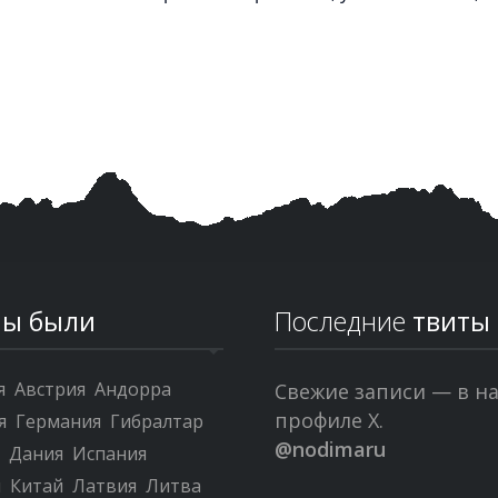
ы были
Последние
твиты
я
Австрия
Андорра
Свежие записи — в н
профиле X.
я
Германия
Гибралтар
@nodimaru
я
Дания
Испания
я
Китай
Латвия
Литва