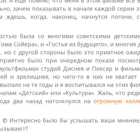
ой. А еще помню, что меня в этом фильме все
но, зачем показывать в начале каждой серии эт
 ждешь, когда, наконец, начнутся погони, с
ностью была со многими советскими детским
ма Сойера», и «Гостья из будущего», и многие 
, но с другой стороны было это приятное ожид
 приятно было при очередном показе посмот
 мультфильмах студий Диснея и Пиксар и фильм
й и зрелищнее, но чего-то в них не хватает 
 выпало на те годы и я воспитывался на этих фи
лам «Детский» или «Культура». Жаль, что редк
года два назад натолкнулся на
огромную колл
ом. © Интересно было бы услышать ваше мнение
вызывают?