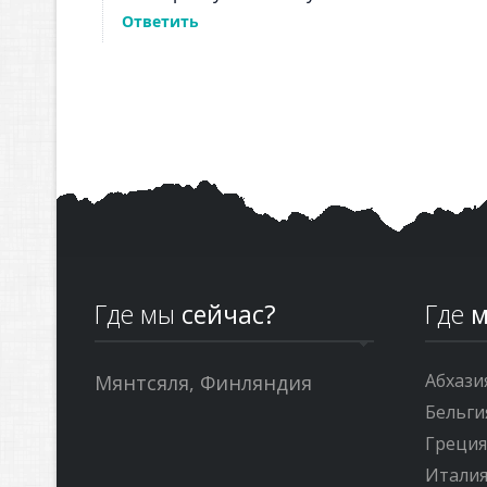
Где мы
сейчас?
Где
м
Абхази
Мянтсяля, Финляндия
Бельги
Греци
Итали