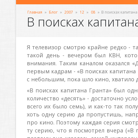
Главная
»
Блог
»
2007
»
12
»
08
»
В поисках капитана
В поисках капитан
Я телевизор смотрю крайне редко - т
такой день - вечером был КВН, кото
внимания. Таким каналом оказался «Д
первым кадрам - «В поисках капитана 
с небольшим, пока шло кино, хватило 
«В поисках капитана Гранта» был одн
количество «десять» - достаточно усло
всего их было семь), и как-то так по
хоть одну серию да пропустишь, нап
про кино. Поэтому каждая серия смотр
ту серию, что я посмотрел вчера («В 