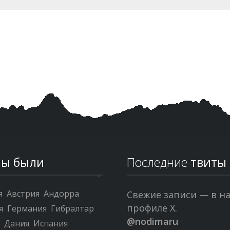
ы были
Последние
твиты
я
Австрия
Андорра
Свежие записи — в н
профиле X.
я
Германия
Гибралтар
@nodimaru
я
Дания
Испания