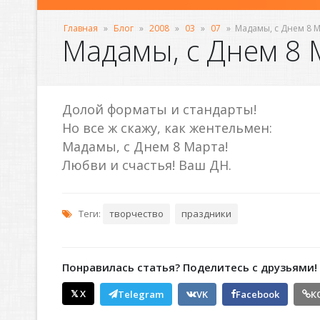
Главная
»
Блог
»
2008
»
03
»
07
»
Мадамы, с Днем 8 М
Мадамы, с Днем 8 
Долой форматы и стандарты!
Но все ж скажу, как жентельмен:
Мадамы, с Днем 8 Марта!
Любви и счастья! Ваш ДН.
Теги:
творчество
праздники
Понравилась статья? Поделитесь с друзьями!
𝕏 X
Telegram
VK
Facebook
К