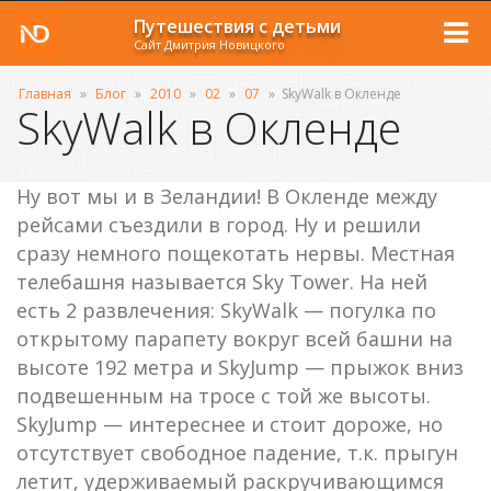
Путешествия с детьми
Сайт Дмитрия Новицкого
Главная
»
Блог
»
2010
»
02
»
07
»
SkyWalk в Окленде
SkyWalk в Окленде
Ну вот мы и в Зеландии! В Окленде между
рейсами съездили в город. Ну и решили
сразу немного пощекотать нервы. Местная
телебашня называется Sky Tower. На ней
есть 2 развлечения: SkyWalk — погулка по
открытому парапету вокруг всей башни на
высоте 192 метра и SkyJump — прыжок вниз
подвешенным на тросе с той же высоты.
SkyJump — интереснее и стоит дороже, но
отсутствует свободное падение, т.к. прыгун
летит, удерживаемый раскручивающимся