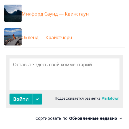
Милфорд Саунд — Квинстаун
Окленд — Крайстчерч