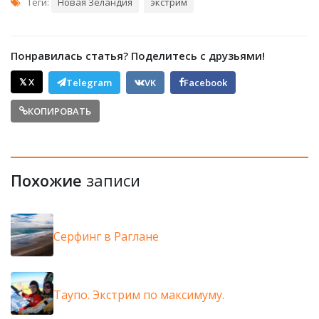
Теги:
Новая Зеландия
экстрим
Понравилась статья? Поделитесь с друзьями!
𝕏 X
Telegram
VK
Facebook
КОПИРОВАТЬ
Похожие
записи
Серфинг в Раглане
Таупо. Экстрим по максимуму.