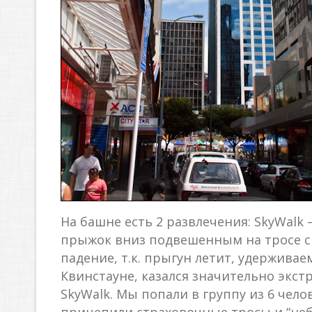
На башне есть 2 развлечения: SkyWalk 
прыжок вниз подвешенным на тросе с т
падение, т.к. прыгун летит, удержива
Квинстауне, казался значительно экст
SkyWalk. Мы попали в группу из 6 чел