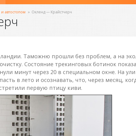
 и автостопом
»
Окленд — Крайстчерч
ерч
еландии. Таможню прошли без проблем, а на эко
 очистку. Состояние трекинговых ботинок показ
ули минут через 20 в специальном окне. На ули
пасть в лето и осознавать, что, через месяц, ко
встретили первую птицу киви.