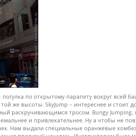
– погулка по открытому парапету вокруг всей ба
ой же высоты. SkyJump – интереснее и стоит до
емый раскручивающимся тросом. Bungy Jumping,
ремальнее и привлекательнее. Ну а чтобы не п
овек. Нам выдали специальные оранжевые комбез