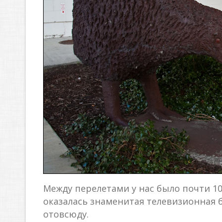
Между перелетами у нас было почти 10
оказалась знаменитая телевизионная б
отовсюду.