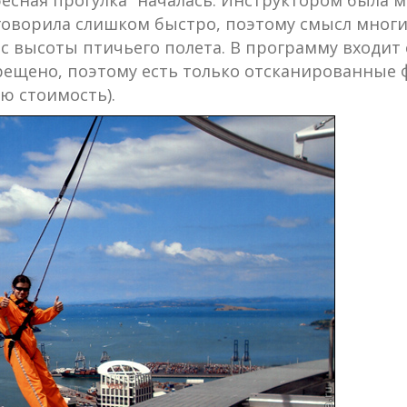
есная прогулка” началась. Инструктором была м
 говорила слишком быстро, поэтому смысл многих
с высоты птичьего полета. В программу входит 
рещено, поэтому есть только отсканированные 
ю стоимость).