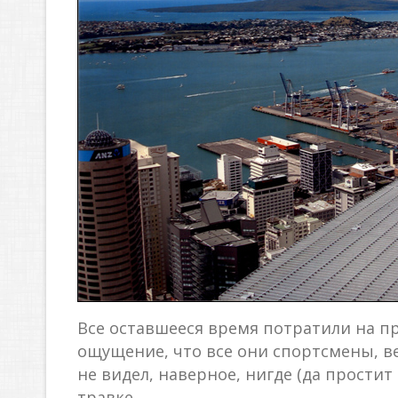
Все оставшееся время потратили на пр
ощущение, что все они спортсмены, в
не видел, наверное, нигде (да простит
травке.