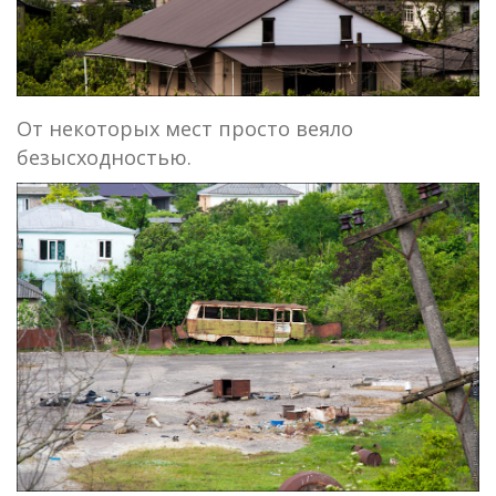
От некоторых мест просто веяло
безысходностью.