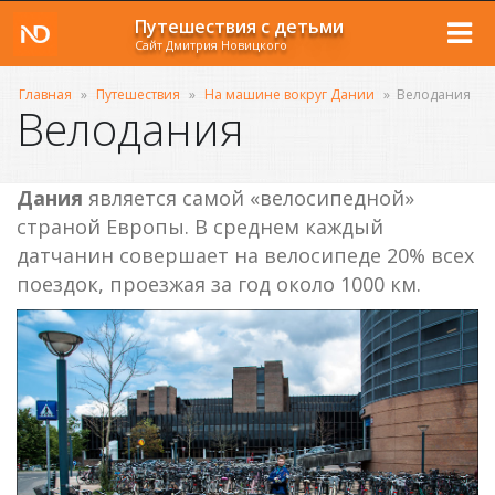
Путешествия с детьми
Сайт Дмитрия Новицкого
Главная
»
Путешествия
»
На машине вокруг Дании
»
Велодания
Велодания
Дания
является самой «велосипедной»
страной Европы. В среднем каждый
датчанин совершает на велосипеде 20% всех
поездок, проезжая за год около 1000 км.