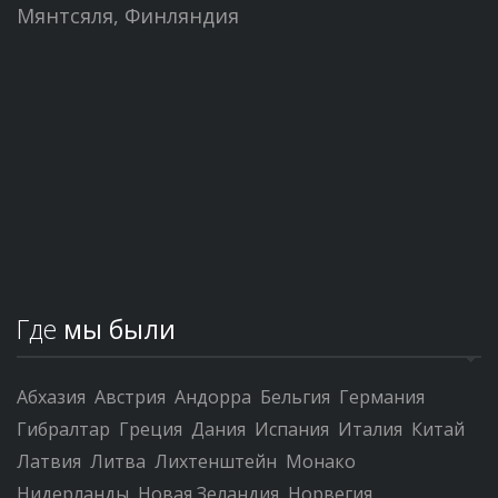
Мянтсяля, Финляндия
Где
мы были
Абхазия
Австрия
Андорра
Бельгия
Германия
Гибралтар
Греция
Дания
Испания
Италия
Китай
Латвия
Литва
Лихтенштейн
Монако
Нидерланды
Новая Зеландия
Норвегия