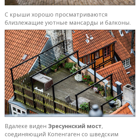
C крыши хорошо просматриваются
близлежащие уютные мансарды и балконы.
Вдалеке виден
Эресуннский мост
,
соединяющий Копенгаген со шведским