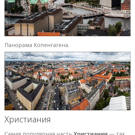
Панорама Копенгагена.
Христиания
Самая популярная часть
Христиании
— так