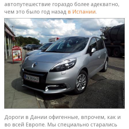
автопутешествие гораздо более адекватно,
чем это было год назад
в Испании
.
Дороги в Дании офигенные, впрочем, как и
во всей Европе. Мы специально старались