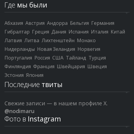
Где
мы были
Абхазия
Австрия
Андорра
Бельгия
Германия
Гибралтар
Греция
Дания
Испания
Италия
Китай
Латвия
Литва
Лихтенштейн
Монако
Нидерланды
Новая Зеландия
Норвегия
Португалия
Россия
США
Тайланд
Турция
Финляндия
Франция
Швейцария
Швеция
Эстония
Япония
Последние
твиты
Свежие записи — в нашем профиле X.
@nodimaru
Фото в
Instagram