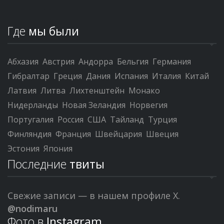
Где
мы были
Абхазия
Австрия
Андорра
Бельгия
Германия
Гибралтар
Греция
Дания
Испания
Италия
Китай
Латвия
Литва
Лихтенштейн
Монако
Нидерланды
Новая Зеландия
Норвегия
Португалия
Россия
США
Тайланд
Турция
Финляндия
Франция
Швейцария
Швеция
Эстония
Япония
Последние
твиты
Свежие записи — в нашем профиле X.
@nodimaru
Фото в
Instagram