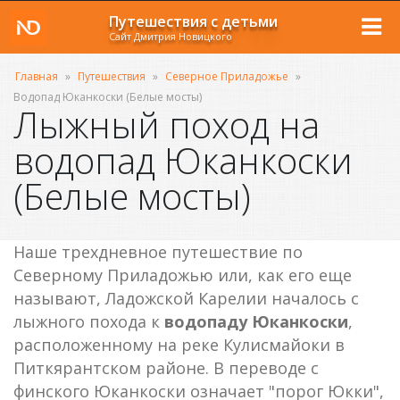
Путешествия с детьми
Сайт Дмитрия Новицкого
Главная
»
Путешествия
»
Северное Приладожье
»
Водопад Юканкоски (Белые мосты)
Лыжный поход на
водопад Юканкоски
(Белые мосты)
Наше трехдневное путешествие по
Северному Приладожью или, как его еще
называют, Ладожской Карелии началось с
лыжного похода к
водопаду Юканкоски
,
расположенному на реке Кулисмайоки в
Питкярантском районе. В переводе с
финского Юканкоски означает "порог Юкки",