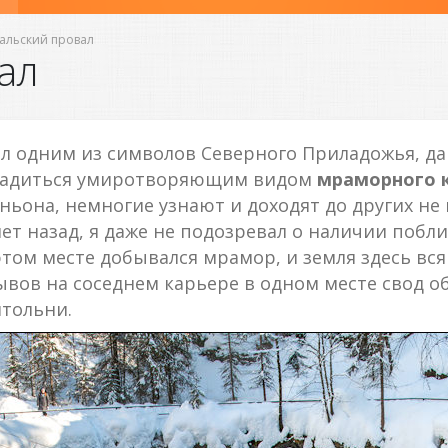
еальский провал
ал
л одним из символов Северного Приладожья, да
сладиться умиротворяющим видом
мраморного 
ьона, немногие узнают и доходят до других не 
ет назад, я даже не подозревал о наличии побли
 этом месте добывался мрамор, и земля здесь вс
ывов на соседнем карьере в одном месте свод о
тольни.