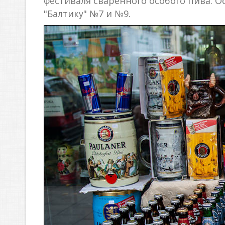
фестиваля сваренного особого пива. 
"Балтику" №7 и №9.