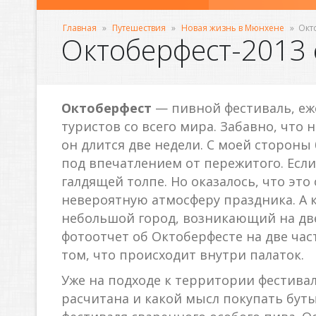
Главная
»
Путешествия
»
Новая жизнь в Мюнхене
»
Окт
Октоберфест-2013
Октоберфест
— пивной фестиваль, еж
туристов со всего мира. Забавно, что 
он длится две недели. С моей стороны
под впечатлением от пережитого. Если 
галдящей толпе. Но оказалось, что эт
невероятную атмосферу праздника. А к
небольшой город, возникающий на две
фотоотчет об Октоберфесте на две час
том, что происходит внутри палаток.
Уже на подходе к территории фестивал
расчитана и какой мысл покупать буты