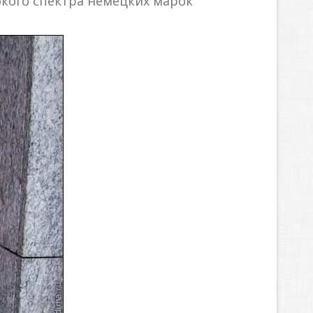
окого спектра немецких марок