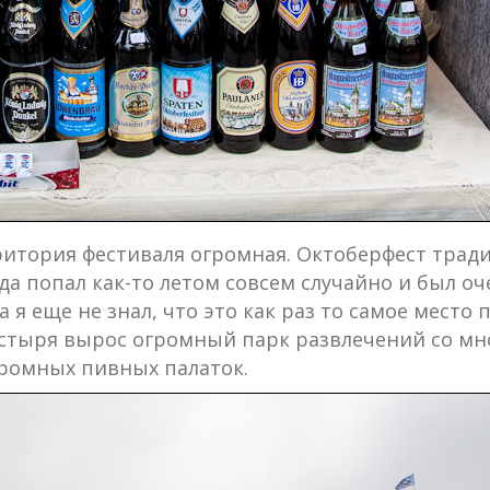
рритория фестиваля огромная. Октоберфест тра
юда попал как-то летом совсем случайно и был о
 я еще не знал, что это как раз то самое место
пустыря вырос огромный парк развлечений со мн
громных пивных палаток.