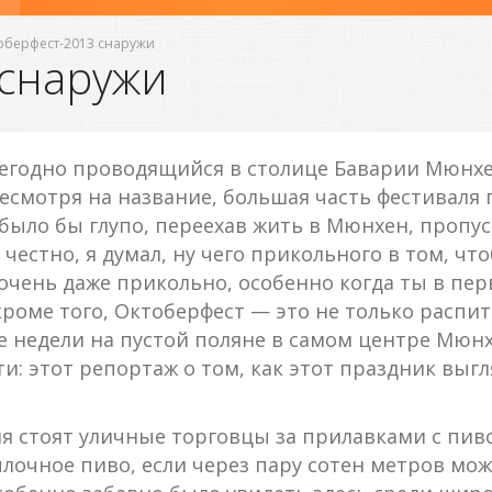
оберфест-2013 снаружи
 снаружи
егодно проводящийся в столице Баварии Мюнх
несмотря на название, большая часть фестиваля 
 было бы глупо, переехав жить в Мюнхен, пропус
честно, я думал, ну чего прикольного в том, чт
о очень даже прикольно, особенно когда ты в пе
роме того, Октоберфест — это не только распит
 недели на пустой поляне в самом центре Мюнх
ти: этот репортаж о том, как этот праздник выг
я стоят уличные торговцы за прилавками с пивом
лочное пиво, если через пару сотен метров мо