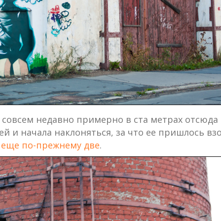
е совсем недавно примерно в ста метрах отсюда 
й и начала наклоняться, за что ее пришлось взо
 еще по-прежнему две
.