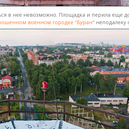
ься в нее невозможно. Площадка и перила еще д
рошенном военном городке "Буран"
неподалеку 