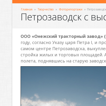
Главная
»
Творчество
»
Фоторепортажи
»
Петрозаводск
Петрозаводск с вы
ООО «Онежский тракторный завод» (
году, согласно Указу царя Петра I, и 
самом центре Петрозаводска, выкуплен
стройка жилых и торговых площадей. А
полета, поднявшись на старую заводску